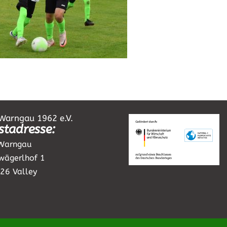
Warngau 1962 e.V.
stadresse:
Warngau
wägerlhof 1
26 Valley