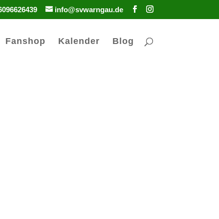
6096626439
info@svwarngau.de
Fanshop
Kalender
Blog