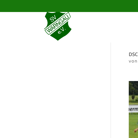
DSC
vo