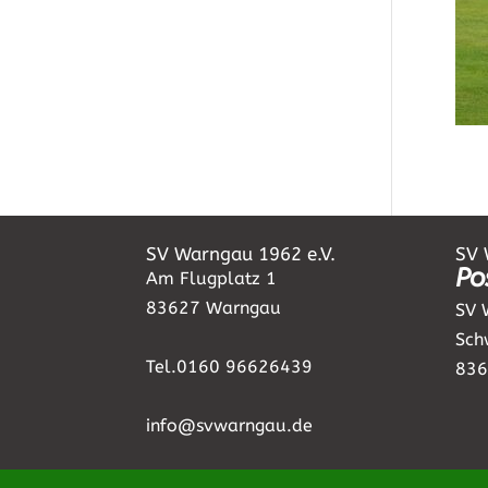
SV Warngau 1962 e.V.
SV 
Po
Am Flugplatz 1
83627 Warngau
SV 
Sch
Tel.0160 96626439
836
info@svwarngau.de