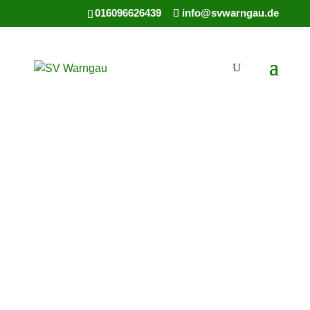
016096626439
info@svwarngau.de
UNSERE PARTNER