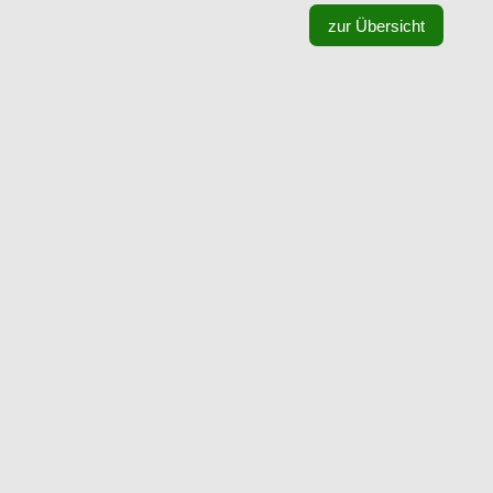
zur Übersicht
Ein tolles Fußballwochenende liegt hinter uns: 22
fußballbegeisterte Kinder und Jugendliche
verbrachten drei...
Am 10.07.2026 fand die Neuauflage unseres