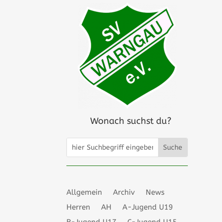
Wonach suchst du?
Allgemein
Archiv
News
Herren
AH
A-Jugend U19
B-Jugend U17
C-Jugend U15