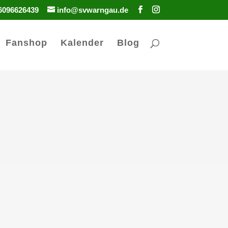
6096626439
info@svwarngau.de
Fanshop
Kalender
Blog