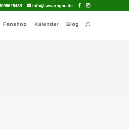
6096626439
info@svwarngau.de
Fanshop
Kalender
Blog