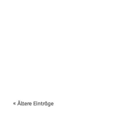
Neue Trikots für die jungen Wilden des SV
Warngau Dank der Firma Ahlborn Mess- &
Regelungstechnik GmbH Holzkirchen (Vertreten
durch Gesellschafterin Isabel Kargus – rechts
im Bild) spielt die...
« Ältere Einträge