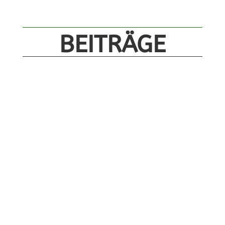
BEITRÄGE
Ein tolles Fußballwochenende liegt hinter uns:
22 fußballbegeisterte Kinder und Jugendliche
verbrachten drei ereignisreiche Tage in der
Hans Dorfner Fußballschule in Warngau. Das
Wetter zeigte sich...